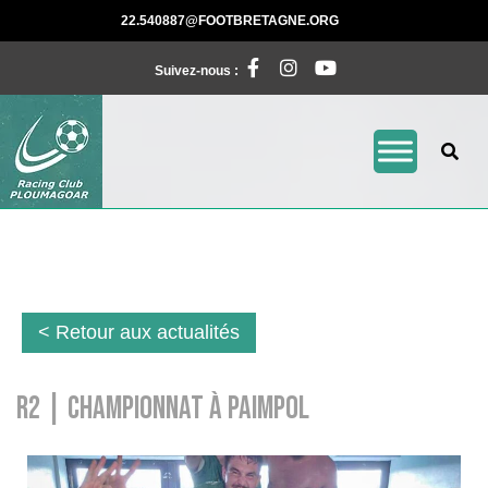
Skip
22.540887@FOOTBRE
22.540887@FOOTBRETAGNE.ORG
to
Facebook
Instagram
Pinterest
content
Suivez-nous :
< Retour aux actualités
R2 | Championnat à Paimpol