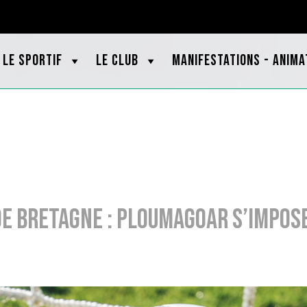
OOTBRETAGNE.ORG
LE SPORTIF
LE CLUB
MANIFESTATIONS - ANIMA
e Bretagne : Ploumagoar s’impos