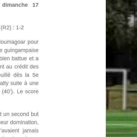
e dimanche 17
(R2) : 1-2
Ploumagoar pour
eue guingampaise
bien battue et a
nt au crédit des
uillé dès la 5e
alty suite à une
 (40’). Le score
nt un second but
leur domination,
’avaient jamais