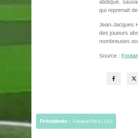
abdiqué, sauvai
qui reprenait d
Jean-Jacques Ho
des joueurs abs
nombreuses occ
Source :
Foota
Navigation
de
Précédente
Festival Pitch | U13
l’article