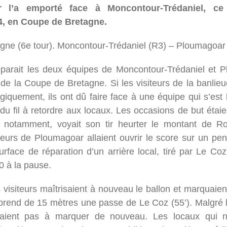
 l’a emporté face à Moncontour-Trédaniel, c
, en Coupe de Bretagne.
ne (6e tour). Moncontour-Trédaniel (R3) – Ploumagoar 
éparait les deux équipes de Moncontour-Trédaniel et 
 de la Coupe de Bretagne. Si les visiteurs de la banli
ogiquement, ils ont dû faire face à une équipe qui s’est 
u fil à retordre aux locaux. Les occasions de but étaie
o, notamment, voyait son tir heurter le montant de Ro
eurs de Ploumagoar allaient ouvrir le score sur un pen
urface de réparation d’un arrière local, tiré par Le Coz
0 à la pause.
es visiteurs maîtrisaient à nouveau le ballon et marquaie
prend de 15 mètres une passe de Le Coz (55’). Malgré 
saient pas à marquer de nouveau. Les locaux qui n