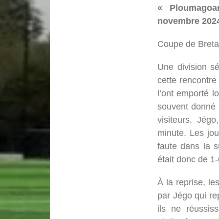
« Ploumagoar
novembre 2024
Coupe de Bretag
Une division s
cette rencontre
l’ont emporté l
souvent donné d
visiteurs. Jég
minute. Les jou
faute dans la s
était donc de 1-
À la reprise, l
par Jégo qui re
ils ne réussis