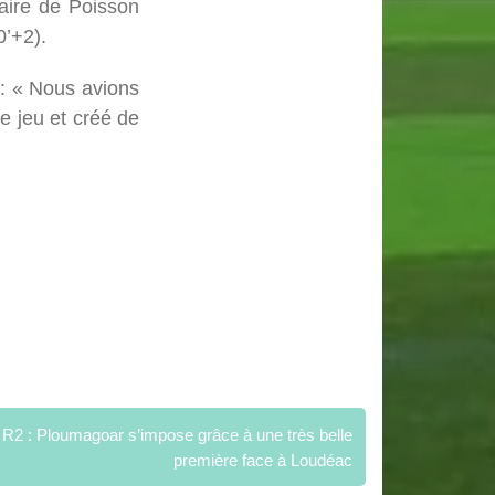
iaire de Poisson
0’+2).
 : « Nous avions
e jeu et créé de
R2 : Ploumagoar s’impose grâce à une très belle
première face à Loudéac