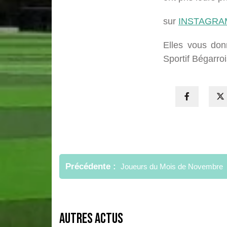
sur
INSTAGRA
Elles vous don
Sportif Bégarro
Navigation
de
Précédente
Joueurs du Mois de Novembre
l’article
Autres Actus