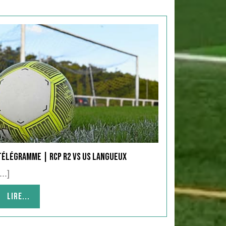
Télégramme | RCP R2 vs US Langueux
...]
Lire...
Lire...