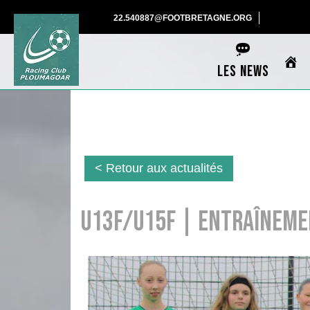
Skip
22.540887@F
22.540887@FOOTBRETAGNE.ORG
to
content
LES NEWS
< Retour aux actualités
U13F/U15F | Entraînem