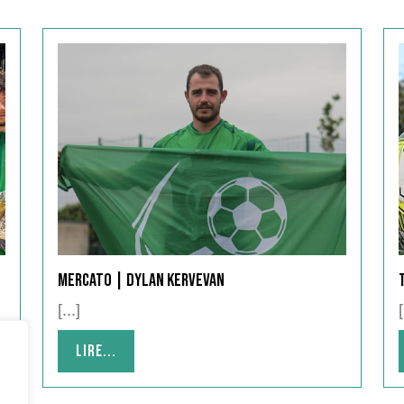
Mercato | Dylan Kervevan
[...]
[
Lire...
Lire...