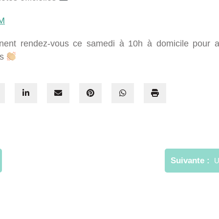
M
nent rendez-vous ce samedi à 10h à domicile pour af
is
Suivante
U