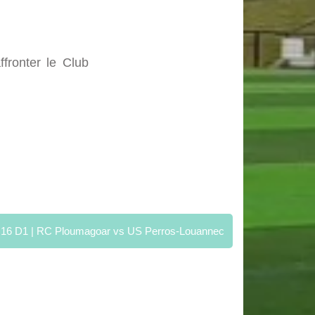
fronter le Club
16 D1 | RC Ploumagoar vs US Perros-Louannec