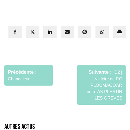
Navigation
de
Précédente
Suivante
D2 |
l’article
Chandeleur
victoire de RC
PLOUMAGOAR
contre AS PLESTIN
LES GREVES
Autres Actus