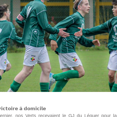
𝗰𝘁𝗼𝗶𝗿𝗲 𝗮̀ 𝗱𝗼𝗺𝗶𝗰𝗶𝗹𝗲
rnier, nos Verts recevaient le GJ du Léguer pour l