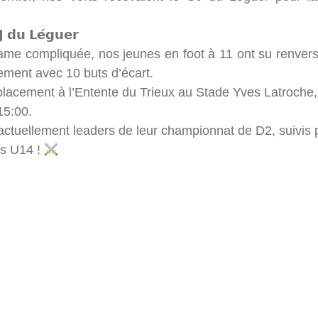
 𝗱𝘂 𝗟𝗲́𝗴𝘂𝗲𝗿
me compliquée, nos jeunes en foot à 11 ont su renvers
ement avec 10 buts d’écart.
placement à l’Entente du Trieux au Stade Yves Latroche,
15:00.
actuellement leaders de leur championnat de D2, suivis 
s U14 !