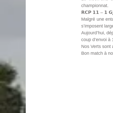
championnat.
𝗥𝗖𝗣 𝟭𝟭 – 𝟭 𝗚𝗝
Malgré une enta
s’imposent larg
Aujourd’hui, dé
coup d’envoi à 
Nos Verts sont 
Bon match à no