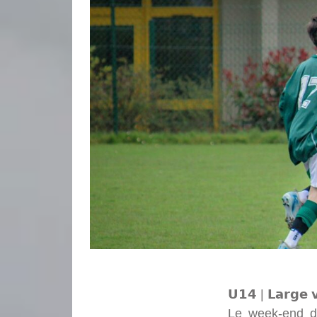
𝗨𝟭𝟰 | 𝗟𝗮𝗿𝗴𝗲 𝘃
Le week-end de