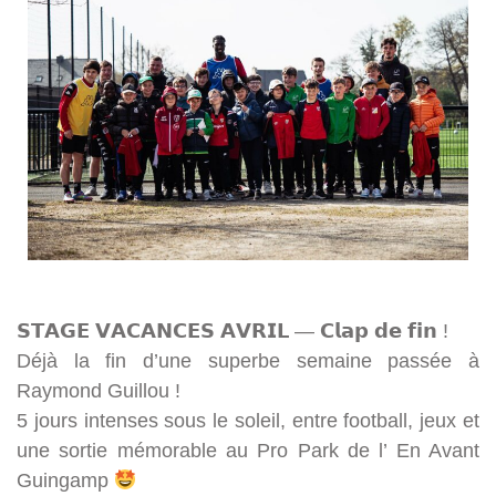
𝗦𝗧𝗔𝗚𝗘 𝗩𝗔𝗖𝗔𝗡𝗖𝗘𝗦 𝗔𝗩𝗥𝗜𝗟 — 𝗖𝗹𝗮𝗽 𝗱𝗲 𝗳𝗶𝗻 !
Déjà la fin d’une superbe semaine passée à
Raymond Guillou !
5 jours intenses sous le soleil, entre football, jeux et
une sortie mémorable au Pro Park de l’ En Avant
Guingamp