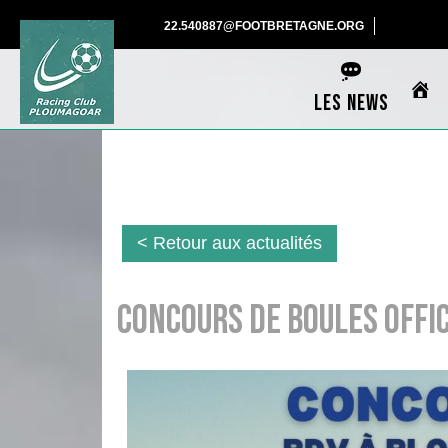
Skip
22.540887@F
22.540887@FOOTBRETAGNE.ORG
to
content
LES NEWS
< Retour aux actualités
Concours de Boules offi