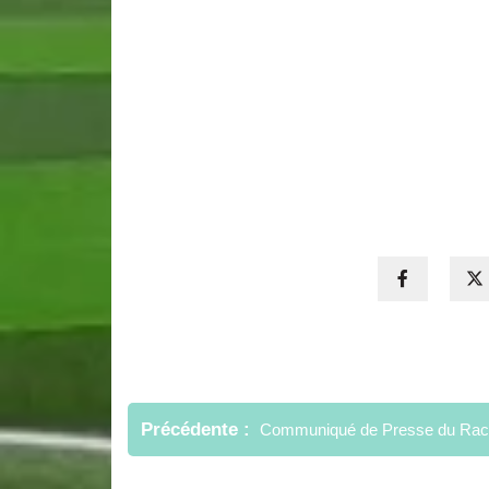
Navigation
de
Précédente
Communiqué de Presse du Raci
l’article