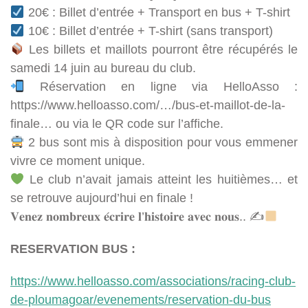
20€ : Billet d’entrée + Transport en bus + T-shirt
10€ : Billet d’entrée + T-shirt (sans transport)
Les billets et maillots pourront être récupérés le
samedi 14 juin au bureau du club.
Réservation en ligne via HelloAsso :
https://www.helloasso.com/…/bus-et-maillot-de-la-
finale… ou via le QR code sur l’affiche.
2 bus sont mis à disposition pour vous emmener
vivre ce moment unique.
Le club n’avait jamais atteint les huitièmes… et
se retrouve aujourd’hui en finale !
𝐕𝐞𝐧𝐞𝐳 𝐧𝐨𝐦𝐛𝐫𝐞𝐮𝐱 𝐞́𝐜𝐫𝐢𝐫𝐞 𝐥’𝐡𝐢𝐬𝐭𝐨𝐢𝐫𝐞 𝐚𝐯𝐞𝐜 𝐧𝐨𝐮𝐬.. ✍
RESERVATION BUS :
https://www.helloasso.com/associations/racing-club-
de-ploumagoar/evenements/reservation-du-bus