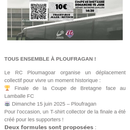
TOUS ENSEMBLE À PLOUFRAGAN !
Le RC Ploumagoar organise un déplacement
collectif pour vivre un moment historique :
Finale de la Coupe de Bretagne face au
Lamballe FC
Dimanche 15 juin 2025 – Ploufragan
Pour l’occasion, un T-shirt collector de la finale a été
créé pour les supporters !
𝗗𝗲𝘂𝘅 𝗳𝗼𝗿𝗺𝘂𝗹𝗲𝘀 𝘀𝗼𝗻𝘁 𝗽𝗿𝗼𝗽𝗼𝘀𝗲́𝗲𝘀 :