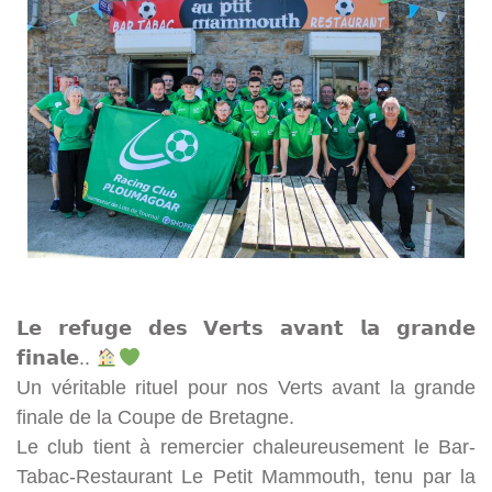
𝗟𝗲 𝗿𝗲𝗳𝘂𝗴𝗲 𝗱𝗲𝘀 𝗩𝗲𝗿𝘁𝘀 𝗮𝘃𝗮𝗻𝘁 𝗹𝗮 𝗴𝗿𝗮𝗻𝗱𝗲
𝗳𝗶𝗻𝗮𝗹𝗲..
Un véritable rituel pour nos Verts avant la grande
finale de la Coupe de Bretagne.
Le club tient à remercier chaleureusement le Bar-
Tabac-Restaurant Le Petit Mammouth, tenu par la