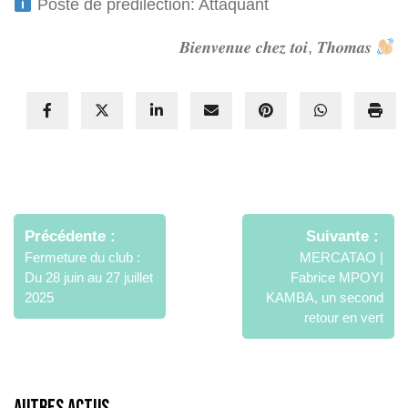
Poste de prédilection: Attaquant
𝑩𝒊𝒆𝒏𝒗𝒆𝒏𝒖𝒆 𝒄𝒉𝒆𝒛 𝒕𝒐𝒊, 𝑻𝒉𝒐𝒎𝒂𝒔
Navigation
de
Précédente
Suivante
l’article
Fermeture du club :
MERCATAO |
Du 28 juin au 27 juillet
Fabrice MPOYI
2025
KAMBA, un second
retour en vert
Autres Actus