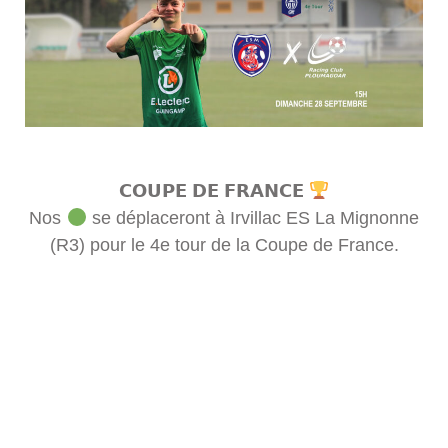
𝗖𝗢𝗨𝗣𝗘 𝗗𝗘 𝗙𝗥𝗔𝗡𝗖𝗘
Nos
se déplaceront à Irvillac ES La Mignonne
(R3) pour le 4e tour de la Coupe de France.