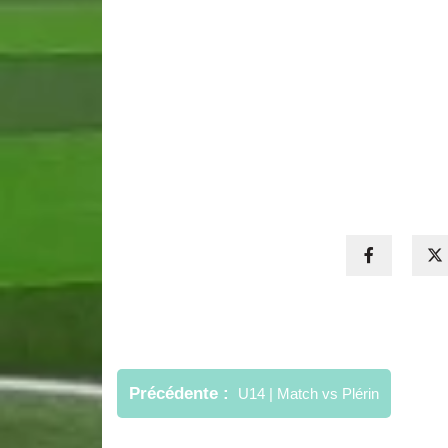
Navigation
de
Précédente
U14 | Match vs Plérin
l’article