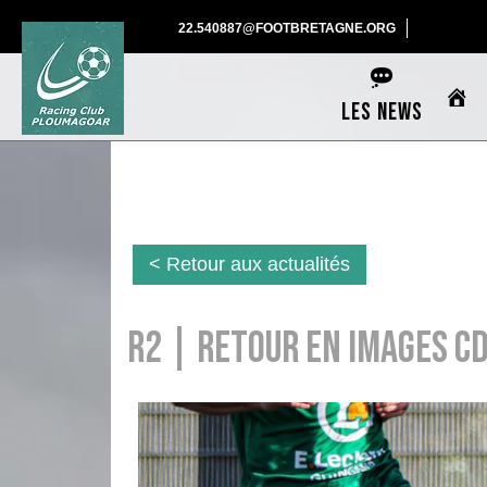
Skip
22.540887@F
22.540887@FOOTBRETAGNE.ORG
to
content
LES NEWS
< Retour aux actualités
R2 | Retour en images CD