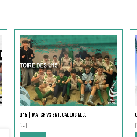
U15 | Match vs ENT. CALLAC M.C.
[...]
[