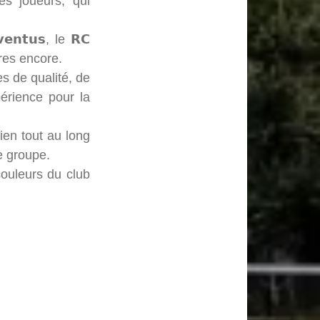
es joueurs, qui
𝗻𝘁𝘂𝘀, le 𝗥𝗖
utres encore.
s de qualité, de
érience pour la
ien tout au long
e groupe.
couleurs du club