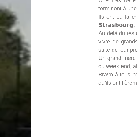
Une très belle
terminent à une
Ils ont eu la ch
𝗦𝘁𝗿𝗮𝘀𝗯𝗼𝘂𝗿
Au-delà du résu
vivre de grand
suite de leur pr
Un grand merci 
du week-end, ai
Bravo à tous no
qu’ils ont fièr