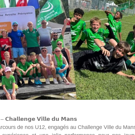
– 𝗖𝗵𝗮𝗹𝗹𝗲𝗻𝗴𝗲 𝗩𝗶𝗹𝗹𝗲 𝗱𝘂 𝗠𝗮𝗻𝘀
arcours de nos U12, engagés au Challenge Ville du Man