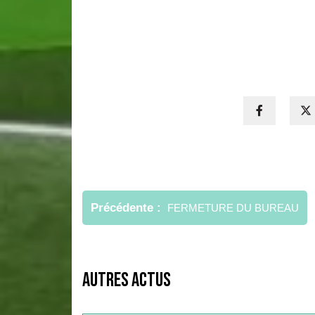
Navigation
de
Précédente
FERMETURE DU BUREAU
l’article
Autres Actus