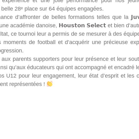
 expérience et une jolie performance pour nos jeun
 belle 28ᵉ place sur 64 équipes engagées.
ance d’affronter de belles formations telles que la 𝗝𝘂𝘃𝗲
𝗴, une académie danoise, 𝗛𝗼𝘂𝘀𝘁𝗼𝗻 𝗦𝗲𝗹𝗲𝗰𝘁 et bien d’a
ltat, ce tournoi leur a permis de se mesurer à des équipe
s moments de football et d’acquérir une précieuse exp
ogression.
aux parents supporters pour leur présence et leur sout
nsi qu’aux éducateurs qui ont accompagné et encadré l
s U12 pour leur engagement, leur état d’esprit et les 
ement représentées !