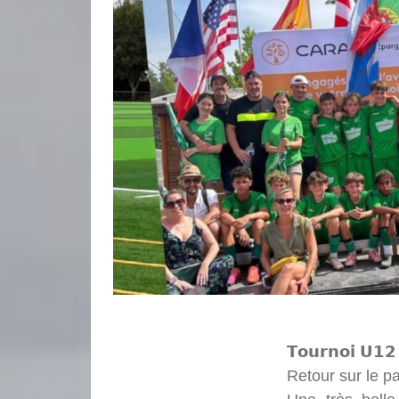
𝗧𝗼𝘂𝗿𝗻𝗼𝗶 𝗨𝟭𝟮 
Retour sur le p