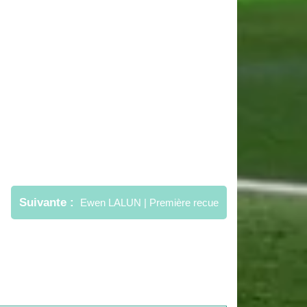
Suivante
Ewen LALUN | Première recue