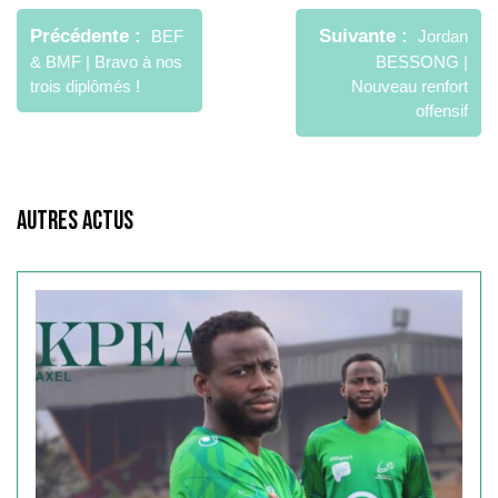
de
Précédente
Suivante
BEF
Jordan
l’article
& BMF | Bravo à nos
BESSONG |
trois diplômés !
Nouveau renfort
offensif
Autres Actus