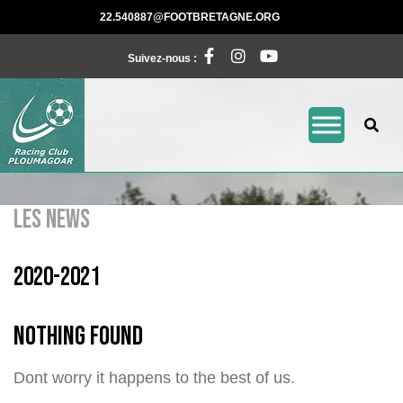
Skip
22.540887@FOOTBRE
22.540887@FOOTBRETAGNE.ORG
to
Facebook
Instagram
Pinterest
content
Suivez-nous :
LES NEWS
2020-2021
Nothing Found
Dont worry it happens to the best of us.