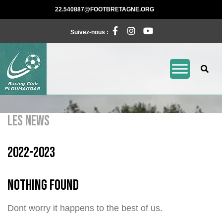
Skip
22.540887@FOOTBRE
22.540887@FOOTBRETAGNE.ORG
to
Facebook
Instagram
Pinterest
content
Suivez-nous :
LES NEWS
2022-2023
Nothing Found
Dont worry it happens to the best of us.