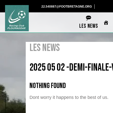
Skip
22.540887@F
22.540887@FOOTBRETAGNE.ORG
to
content
LES NEWS
LES NEWS
2025 05 02 -demi-finale
Nothing Found
Dont worry it happens to the best of us.