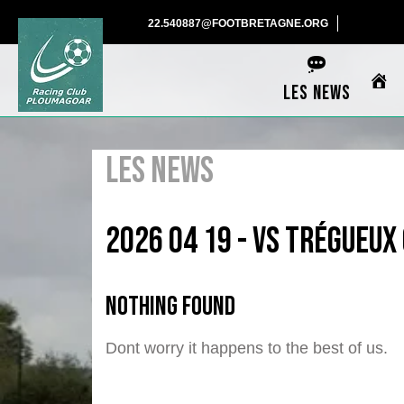
Skip
22.540887@F
22.540887@FOOTBRETAGNE.ORG
to
content
LES NEWS
LES NEWS
2026 04 19 - vs trégueux 
Nothing Found
Dont worry it happens to the best of us.