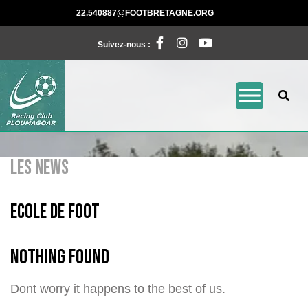
Skip
22.540887@FOOTBRE
22.540887@FOOTBRETAGNE.ORG
to
Facebook
Instagram
Pinterest
content
Suivez-nous :
LES NEWS
Ecole de foot
Nothing Found
Dont worry it happens to the best of us.