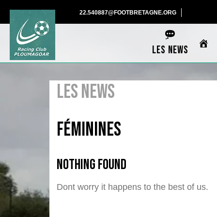
Skip
22.540887@F
22.540887@FOOTBRETAGNE.ORG
to
content
LES NEWS
LES NEWS
Féminines
Nothing Found
Dont worry it happens to the best of us.