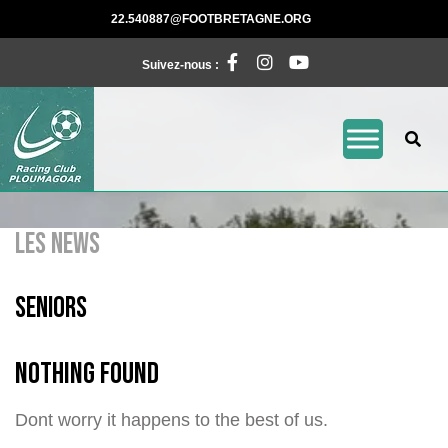
Skip
22.540887@FOOTBRE
22.540887@FOOTBRETAGNE.ORG
to
Facebook
Instagram
Pinterest
content
Suivez-nous :
LES NEWS
seniors
Nothing Found
Dont worry it happens to the best of us.