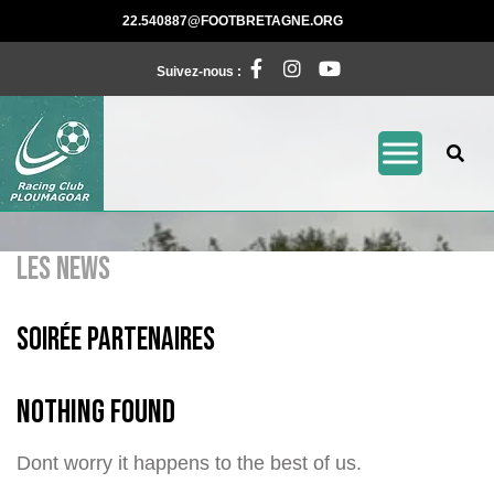
Skip
22.540887@FOOTBRE
22.540887@FOOTBRETAGNE.ORG
to
Facebook
Instagram
Pinterest
content
Suivez-nous :
LES NEWS
soirée partenaires
Nothing Found
Dont worry it happens to the best of us.