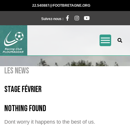
Skip
22.540887@FOOTBRE
22.540887@FOOTBRETAGNE.ORG
to
Facebook
Instagram
Pinterest
content
Suivez-nous :
LES NEWS
stage février
Nothing Found
Dont worry it happens to the best of us.