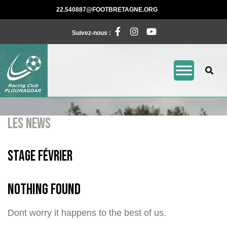
Skip
22.540887@FOOTBRE
22.540887@FOOTBRETAGNE.ORG
to
Facebook
Instagram
Pinterest
content
Suivez-nous :
LES NEWS
stage février
Nothing Found
Dont worry it happens to the best of us.