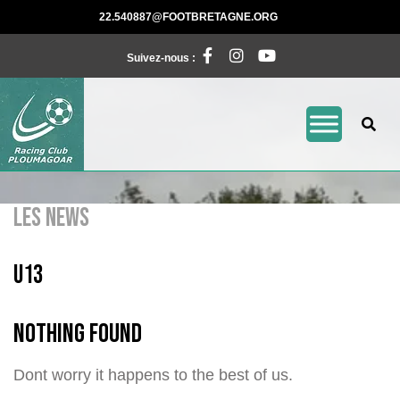
Skip
22.540887@FOOTBRE
22.540887@FOOTBRETAGNE.ORG
to
Facebook
Instagram
Pinterest
content
Suivez-nous :
LES NEWS
U13
Nothing Found
Dont worry it happens to the best of us.