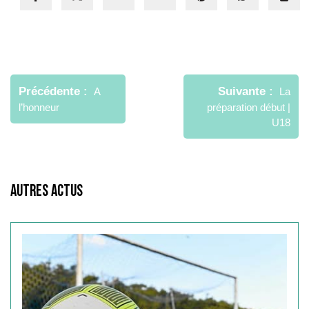
Navigation
de
Précédente
Suivante
A
La
l’article
l’honneur
préparation début |
U18
Autres Actus