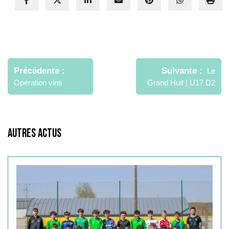
Navigation
de
Précédente
Suivante
Le
l’article
Opération vins
Grand Huit | U17 D2
Autres Actus