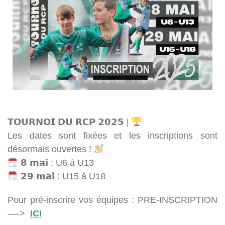
𝗧𝗢𝗨𝗥𝗡𝗢𝗜 𝗗𝗨 𝗥𝗖𝗣 𝟮𝟬𝟮𝟱 |
Les dates sont fixées et les inscriptions sont
désormais ouvertes !
𝟴 𝗺𝗮𝗶 : U6 à U13
𝟮𝟵 𝗺𝗮𝗶 : U15 à U18
Pour pré-inscrire vos équipes : PRE-INSCRIPTION
—->
ICI