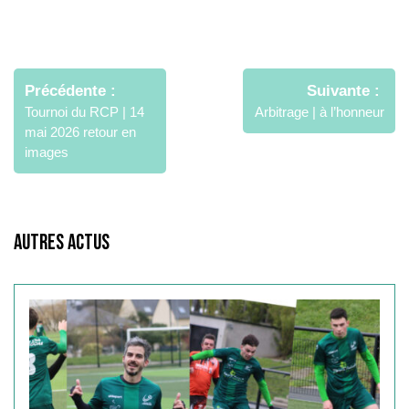
Navigation
de
Précédente
Suivante
l’article
Tournoi du RCP | 14
Arbitrage | à l’honneur
mai 2026 retour en
images
Autres Actus