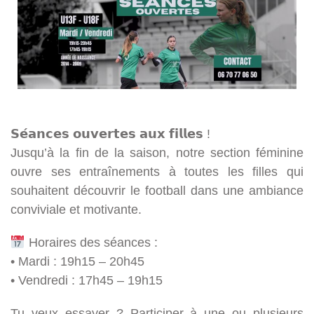
𝗦𝗲́𝗮𝗻𝗰𝗲𝘀 𝗼𝘂𝘃𝗲𝗿𝘁𝗲𝘀 𝗮𝘂𝘅 𝗳𝗶𝗹𝗹𝗲𝘀 !
Jusqu’à la fin de la saison, notre section féminine
ouvre ses entraînements à toutes les filles qui
souhaitent découvrir le football dans une ambiance
conviviale et motivante.
Horaires des séances :
• Mardi : 19h15 – 20h45
• Vendredi : 17h45 – 19h15
Tu veux essayer ? Participer à une ou plusieurs