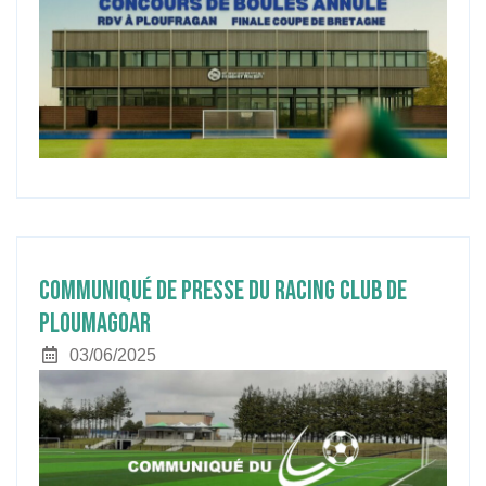
Boul
offi
annu
Communiqué de Presse du Racing Club de
Communiqué
Ploumagoar
de
03/06/2025
03/06/2025
Presse
du
Racing
Club